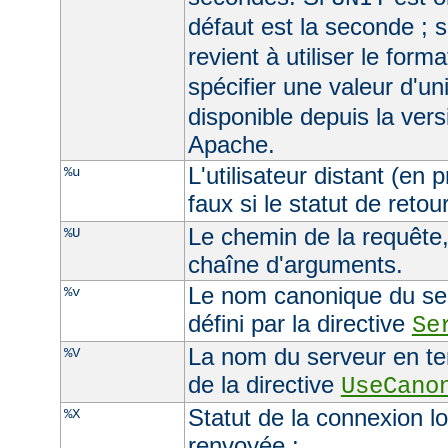
défaut est la seconde ; s
revient à utiliser le form
spécifier une valeur d'un
disponible depuis la ver
Apache.
L'utilisateur distant (en
%u
faux si le statut de retour
Le chemin de la requête, 
%U
chaîne d'arguments.
Le nom canonique du serv
%v
défini par la directive
Se
La nom du serveur en ten
%V
de la directive
UseCano
Statut de la connexion l
%X
renvoyée :