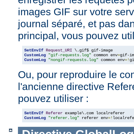
images GIF sur votre serv
journal séparé, et pas dan
principal, vous pouvez util
SetEnvIf
Request_URI
CustomLog
"gif-requests.log"
 common env
=
CustomLog
"nongif-requests.log"
 common env
=!
g
Ou, pour reproduire le c
l'ancienne directive Refe
pouvez utiliser :
SetEnvIf
Referer
CustomLog
"referer.log"
 referer env
=!
localref