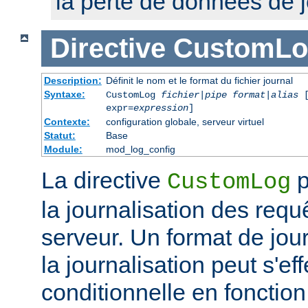
la perte de données de j
Directive
CustomLo
Description:
Définit le nom et le format du fichier journal
Syntaxe:
CustomLog
fichier
|
pipe
format
|
alias
[
expr=
expression
]
Contexte:
configuration globale, serveur virtuel
Statut:
Base
Module:
mod_log_config
La directive
p
CustomLog
la journalisation des req
serveur. Un format de journ
la journalisation peut s'e
conditionnelle en fonctio