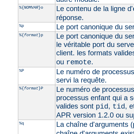
Le contenu de la ligne d
%{
NOMVAR
}o
réponse.
Le port canonique du ser
%p
Le port canonique du ser
%{
format
}p
le véritable port du serve
client. les formats valid
ou
.
remote
Le numéro de processus 
%P
servi la requête.
Le numéro de processus
%{
format
}P
processus enfant qui a s
valides sont
,
, 
pid
tid
APR version 1.2.0 ou su
La chaîne d'arguments (
%q
chaîne d'arguments exist