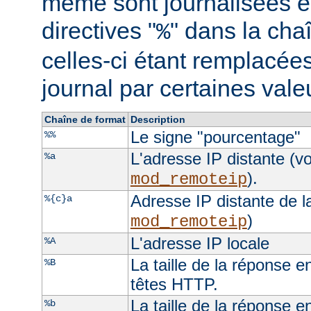
même sont journalisées e
directives "
" dans la cha
%
celles-ci étant remplacées
journal par certaines val
Chaîne de format
Description
Le signe "pourcentage"
%%
L'adresse IP distante (vo
%a
).
mod_remoteip
Adresse IP distante de l
%{c}a
)
mod_remoteip
L'adresse IP locale
%A
La taille de la réponse e
%B
têtes HTTP.
La taille de la réponse e
%b