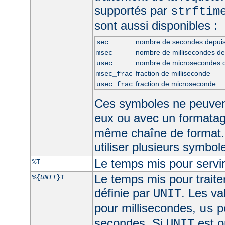
supportés par
strftim
sont aussi disponibles :
nombre de secondes depui
sec
nombre de millisecondes d
msec
nombre de microsecondes 
usec
fraction de milliseconde
msec_frac
fraction de microseconde
usec_frac
Ces symboles ne peuven
eux ou avec un formata
même chaîne de format.
utiliser plusieurs symbo
Le temps mis pour servir
%T
Le temps mis pour traite
%{
UNIT
}T
définie par
. Les va
UNIT
pour millisecondes,
p
us
secondes. Si
est om
UNIT