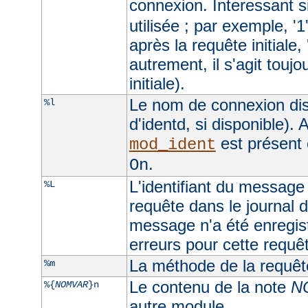
connexion. Interessant si
utilisée ; par exemple, '1
après la requête initiale, 
autrement, il s'agit toujo
initiale).
Le nom de connexion dis
%l
d'identd, si disponible). A
est présent 
mod_ident
.
On
L'identifiant du message 
%L
requête dans le journal d
message n'a été enregist
erreurs pour cette requê
La méthode de la requêt
%m
Le contenu de la note
N
%{
NOMVAR
}n
autre module.