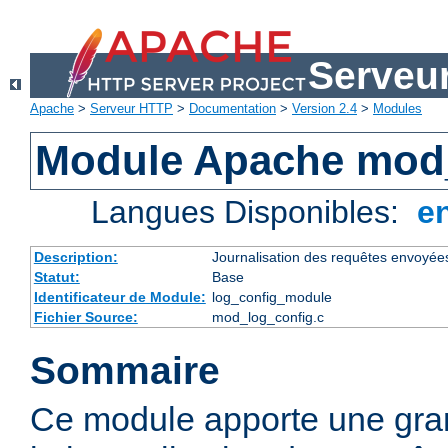
Serveu
Apache
>
Serveur HTTP
>
Documentation
>
Version 2.4
>
Modules
Module Apache mod
Langues Disponibles:
e
Description:
Journalisation des requêtes envoyée
Statut:
Base
Identificateur de Module:
log_config_module
Fichier Source:
mod_log_config.c
Sommaire
Ce module apporte une gra