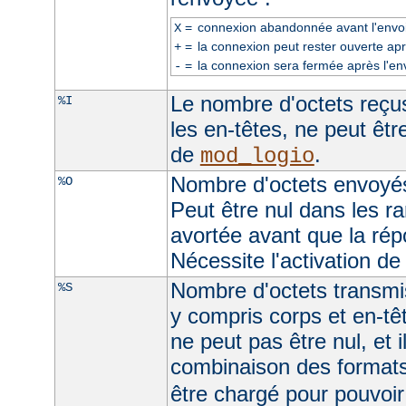
=
connexion abandonnée avant l'envoi
X
=
la connexion peut rester ouverte apr
+
=
la connexion sera fermée après l'en
-
Le nombre d'octets reçus
%I
les en-têtes, ne peut être
de
.
mod_logio
Nombre d'octets envoyés
%O
Peut être nul dans les r
avortée avant que la rép
Nécessite l'activation d
Nombre d'octets transmis
%S
y compris corps et en-t
ne peut pas être nul, et 
combinaison des format
être chargé pour pouvoir 