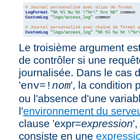
# Journal personnalisé avec alias de format
LogFormat
"%h %l %u %t \"%r\" %>s %b"
CustomLog
"logs/access_log"
 common

# Journal personnalisé avec chaîne de format 
CustomLog
"logs/access_log"
"%h %l %u %t \"%r
Le troisième argument est
de contrôler si une requêt
journalisée. Dans le cas 
'
', la condition
env=!
nom
ou l'absence d'une variabl
l'
environnement du serve
clause 'expr=
expression
'
consiste en une
expressi