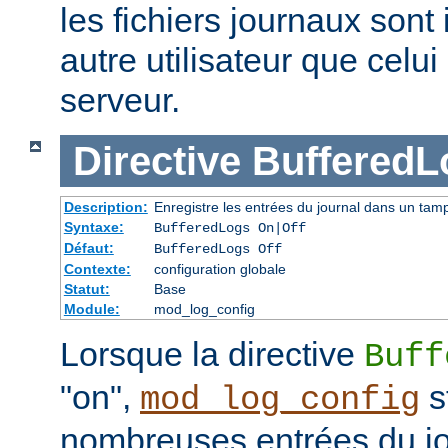
les fichiers journaux sont 
autre utilisateur que celu
serveur.
Directive
BufferedL
Description:
Enregistre les entrées du journal dans un tam
Syntaxe:
BufferedLogs On|Off
Défaut:
BufferedLogs Off
Contexte:
configuration globale
Statut:
Base
Module:
mod_log_config
Lorsque la directive
Buff
"on",
s
mod_log_config
nombreuses entrées du j