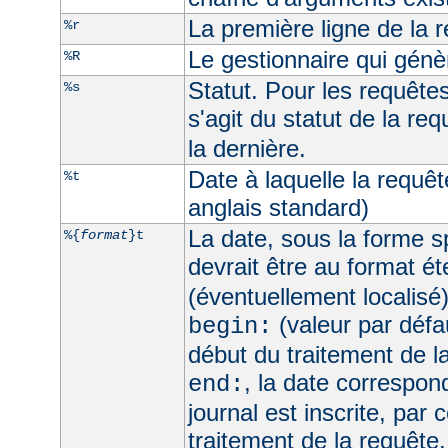
La première ligne de la 
%r
Le gestionnaire qui génèr
%R
Statut. Pour les requêtes 
%s
s'agit du statut de la req
la dernière.
Date à laquelle la requê
%t
anglais standard)
La date, sous la forme sp
%{
format
}t
devrait être au format é
(éventuellement localisé
(valeur par défau
begin:
début du traitement de l
, la date correspo
end:
journal est inscrite, par 
traitement de la requête