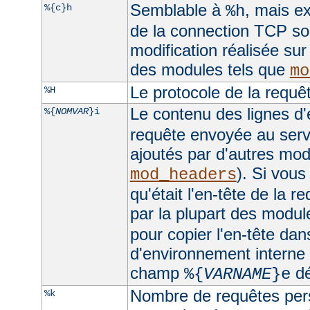
Semblable à
, mais ex
%{c}h
%h
de la connection TCP sou
modification réalisée sur
des modules tels que
mo
Le protocole de la requê
%H
Le contenu des lignes d'
%{
NOMVAR
}i
requête envoyée au serv
ajoutés par d'autres mo
). Si vous
mod_headers
qu'était l'en-tête de la r
par la plupart des module
pour copier l'en-tête dan
d'environnement interne e
champ
dé
%{
VARNAME
}e
Nombre de requêtes pers
%k