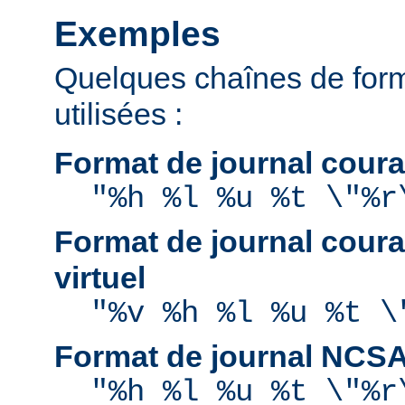
Exemples
Quelques chaînes de for
utilisées :
Format de journal coura
"%h %l %u %t \"%r
Format de journal coura
virtuel
"%v %h %l %u %t \
Format de journal NCS
"%h %l %u %t \"%r