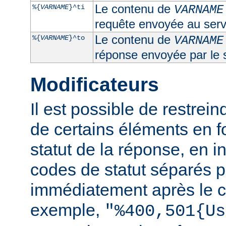
Le contenu de
%{
VARNAME
}^ti
VARNAME
requête envoyée au serv
Le contenu de
%{
VARNAME
}^to
VARNAME
réponse envoyée par le 
Modificateurs
Il est possible de restrein
de certains éléments en f
statut de la réponse, en i
codes de statut séparés p
immédiatement après le c
exemple,
"%400,501{Us