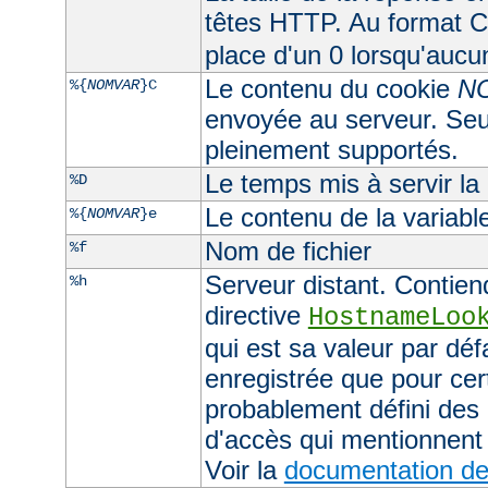
têtes HTTP. Au format CL
place d'un 0 lorsqu'aucu
Le contenu du cookie
N
%{
NOMVAR
}C
envoyée au serveur. Seul
pleinement supportés.
Le temps mis à servir la
%D
Le contenu de la variab
%{
NOMVAR
}e
Nom de fichier
%f
Serveur distant. Contiend
%h
directive
HostnameLoo
qui est sa valeur par déf
enregistrée que pour cer
probablement défini des 
d'accès qui mentionnent 
Voir la
documentation de