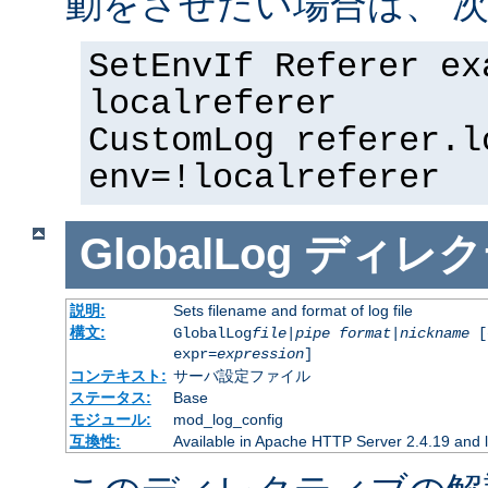
動をさせたい場合は、 次
SetEnvIf Referer ex
localreferer
CustomLog referer.l
env=!localreferer
GlobalLog
ディレク
説明:
Sets filename and format of log file
構文:
GlobalLog
file
|
pipe
format
|
nickname
[
expr=
expression
]
コンテキスト:
サーバ設定ファイル
ステータス:
Base
モジュール:
mod_log_config
互換性:
Available in Apache HTTP Server 2.4.19 and l