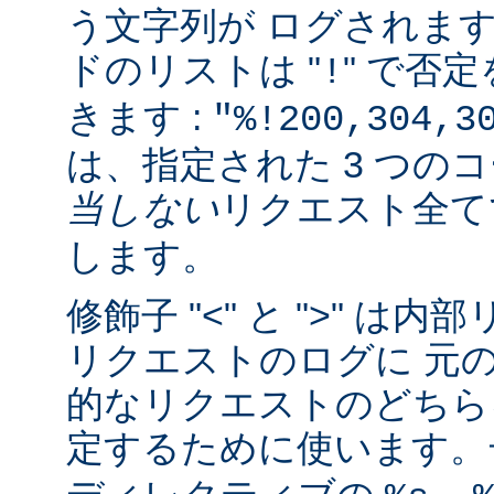
う文字列が ログされま
ドのリストは "
" で否
!
きます :
"%!200,304,3
は、指定された 3 つの
当しない
リクエスト全
します。
修飾子 "<" と ">" 
リクエストのログに 元
的なリクエストのどちら
定するために使います。