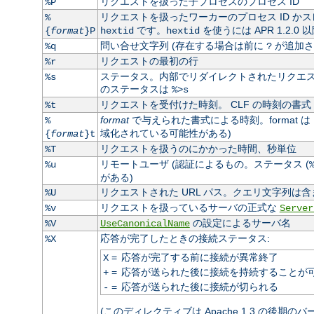
リクエストを扱った子プロセスのプロセス ID
%P
リクエストを扱ったワーカーのプロセス ID かス
%
です。
を使うには APR 1.2.0
{
format
}P
hextid
hextid
問い合せ文字列 (存在する場合は前に
が追加さ
%q
?
リクエストの最初の行
%r
ステータス。内部でリダイレクトされたリクエスト
%s
のステータスは
%>s
リクエストを受付けた時刻。 CLF の時刻の書式 
%t
format
で与えられた書式による時刻。format は
%
域化されている可能性がある)
{
format
}t
リクエストを扱うのにかかった時間、秒単位
%T
リモートユーザ (認証によるもの。ステータス (
%u
がある)
リクエストされた URL パス。クエリ文字列は含
%U
リクエストを扱っているサーバの正式な
%v
Server
の設定によるサーバ名
%V
UseCanonicalName
応答が完了したときの接続ステータス:
%X
=
応答が完了する前に接続が異常終了
X
=
応答が送られた後に接続を持続することが
+
=
応答が送られた後に接続が切られる
-
(このディレクティブは Apache 1.3 の後期の