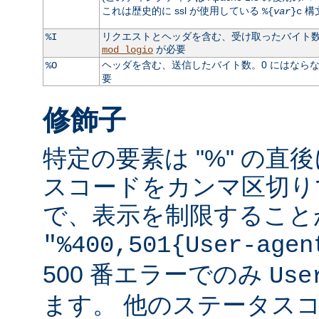
これは歴史的に ssl が使用している
構
%{
var
}c
リクエストとヘッダを含む、受け取ったバイト数。
%I
が必要
mod_logio
ヘッダを含む、送信したバイト数。0 にはなら
%O
要
修飾子
特定の要素は "%" の直後
スコードをカンマ区切り
で、表示を制限すること
"%400,501{User-agen
500 番エラーでのみ
Use
ます。 他のステータス