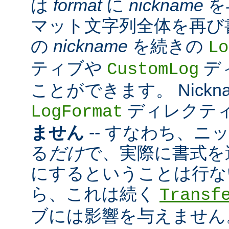
は
format
に
nickname
を
マット文字列全体を再び
の
nickname
を続きの
Lo
ティブや
デ
CustomLog
ことができます。 Nickn
ディレクテ
LogFormat
ません
-- すなわち、ニ
る
だけ
で、実際に書式を
にするということは行な
ら、これは続く
Transf
ブには影響を与えません