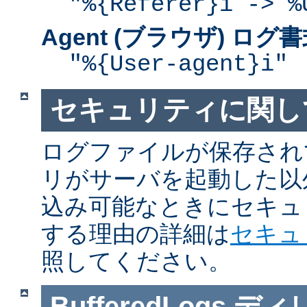
"%{Referer}i -> %
Agent (ブラウザ) ログ
"%{User-agent}i"
セキュリティに関し
ログファイルが保存され
リがサーバを起動した以
込み可能なときにセキュ
する理由の詳細は
セキュ
照してください。
BufferedLogs
ディ