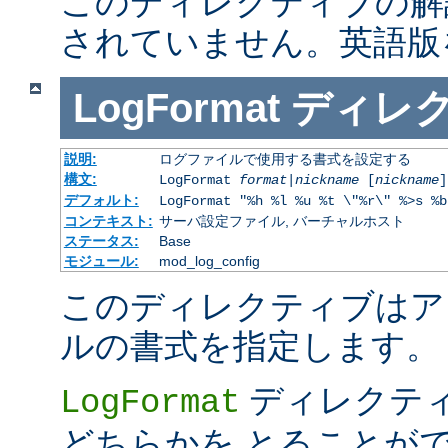
このディレクティブの解
されていません。英語版
LogFormat
ディレ
説明:
ログファイルで使用する書式を設定する
構文:
LogFormat
format
|
nickname
[
nickname
]
デフォルト:
LogFormat "%h %l %u %t \"%r\" %>s %b
コンテキスト:
サーバ設定ファイル, バーチャルホスト
ステータス:
Base
モジュール:
mod_log_config
このディレクティブはア
ルの書式を指定します。
ディレクテ
LogFormat
どちらかを とることが