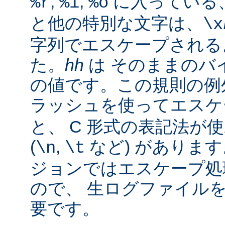
,
,
に入っている
%r
%i
%o
と他の特別な文字は、
\x
字列でエスケープされる
た。
hh
は そのままのバイ
の値です。この規則の例
ラッシュを使ってエス
と、 C 形式の表記法が
(
,
など) があります。
\n
\t
ジョンではエスケープ処
ので、 生ログファイル
要です。