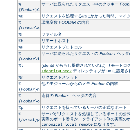
サーバに送られたリクエスト中のクッキー
Foob
%
{
Foobar
}C
リクエストを処理するのにかかった時間、マイ
%D
環境変数
FOOBAR
の内容
%
{
FOOBAR
}e
ファイル名
%f
リモートホスト
%h
リクエストプロトコル
%H
サーバに送られたリクエストの
ヘッダ
%
Foobar
:
{
Foobar
}i
(identd からもし提供されていれば) リモート
%l
ディレクティブが
に設定さ
IdentityCheck
On
リクエストメソッド
%m
他のモジュールからのメモ
Foobar
の内容
%
{
Foobar
}n
応答の
ヘッダの内容
%
Foobar
:
{
Foobar
}o
リクエストを扱っているサーバの正式なポート
%p
サーバがリクエストを処理しているポートの公
%
実際のポート番号か、クライアント側の実際のポート
{
format
}p
,
,
になります。
canonical
local
remote